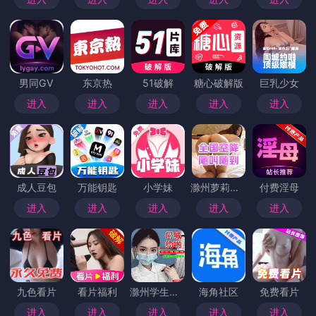
多的内容创作和互动机会。
社交媒体的传播
社交媒体在91网在线观看的传播中起到了重要作用。平台
通过与各大社交媒体平台的合作，发布有关内容的预告、
幕后花絮以及用户互动活动，吸引了大量的关注和讨论。
这种跨平台的传播方式，使得平台能够更广泛地触达用
户，提升了品牌的知名度和影响力。
社交元素的运用
91网在线观看非常注重社交元素的运用。平台通过多种形
式的社交互动，如点赞、分享、评论等，增强了用户的参
与感和归属感。这种社交元素的运用，使得用户不仅仅是
被动的观看者，而是积极的参与者，也为平台带来了更多
的用户生成内容和互动机会。
长期的用户关系管理