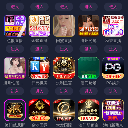
特色节目，再次吸引了大量用户的关注。特别是一些重磅
回归的旧帖，因其经典的魅力和优质的制作，再次成为热
门话题，带动了一波旧帖带火的浪潮。
社区互动的力量
社区互动是91网的一大亮点。平台不仅提供了观看服务，
还为用户创造了一个交流和互动的空间。用户可以在评论
区、讨论区自由发言，分享自己的观后感和看法，甚至可
以直接与主播或其他用户互动。这种互动方式不仅增强了
用户的粘性，也为平台带来了更多的活力和热度。
旧帖的重新焕发
这次情绪直接拉满，旧帖再度焕发生机。这不仅仅是一种
偶然的现象，更是91网在内容管理和用户互动方面的成功
之作。旧帖的重新发布，让那些曾经被遗忘的经典内容重
新得到了关注。用户在社区内分享自己的观看体验，甚至
重新评论和讨论这些旧帖，带动了整个社区的热度。