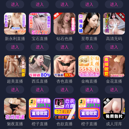
社交媒体在这次情绪直接拉满中起到了至关重要的作用。
91网通过合作社交媒体平台，定期发布有关旧帖的预告、
幕后花絮以及用户互动活动，这些内容不仅吸引了大量关
注，还激发了用户的讨论热情。这种跨平台的互动方式，
使得旧帖带火的浪潮更加猛烈。
品牌影响力的提升
这次情绪直接拉满，无疑提升了91网在线观看的品牌影响
力。平台不仅在用户中获得了更高的认可度，也在业内树
立了良好的口碑。各大媒体和评论网站也开始关注和报道
91网的成功经验，这为平台的未来发展提供了更多的机遇
和资源。
用户反馈与改进
在这次情绪直接拉满的背后，用户的积极反馈也是推动力
之一。用户通过评论和反馈，提出了很多建设性的意见，
这些意见帮助91网在线观看不断改进和优化。通过关注用