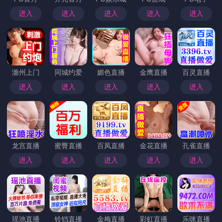
91网的用户体验
91网在线观看以其出色的用户体验吸引了大量用户。平台
提供了高质量的在线观看服务，无论是流媒体电影、电视
剧，还是综艺节目，91网都涵盖了丰富多样的内容。用户
可以在一个平台上方便地找到自己喜欢的节目，观看体验
非常流畅，这也是用户持续选择91网的重要原因之一。
内容创新的推动力
91网不仅在内容上没有懈怠，还不断进行创新，以满足用
户的多样化需求。无论是原创内容，还是优质的第三方资
源，91网都不断丰富其内容库。近期，平台通过推出一些