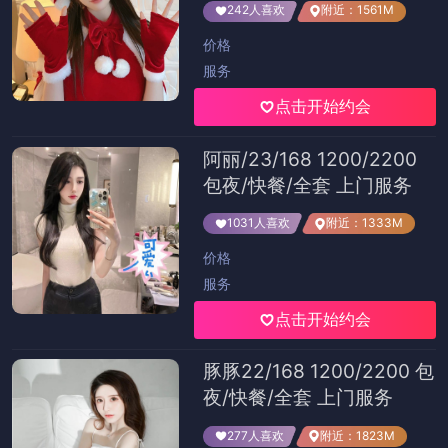
是工作，我们都离不开这个巨大的网络系
2026-04-10
131
统。而在这个系统中，线路的质量和更新
频...
这次情绪直接拉满：91网在线观看一下把旧帖也带火了，站外讨论把猜测拉到了新高度
在数字时代，网络平台91网在线观看已经成
为众多用户心中的一颗明珠。这次情绪直接
拉满，旧帖再度焕发生机，站外讨论的热度
2026-04-07
170
攀升到新高度。这一现象背后，有着丰...
黑料入口的隐藏转折：围观背后的真相
很多人以为黑料入口这次没东西，其实线索
早就丢出来了。本来只是围观黑料吃瓜网，
结果黑料入口反倒成了转折点。我们常常被
2026-04-04
54
那些炒作的新闻和娱乐八卦所吸引，却忽...